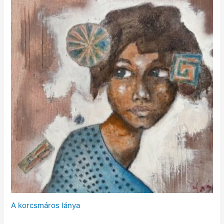
A korcsmáros lánya