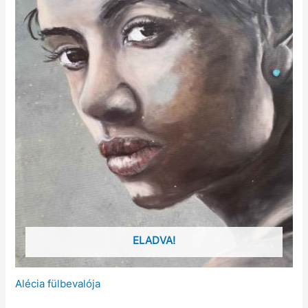
ELADVA!
Alécia fülbevalója