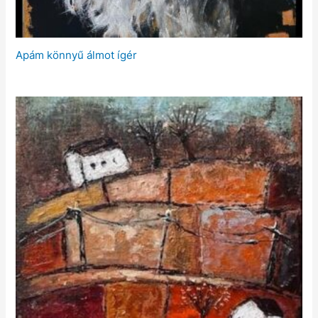
Apám könnyű álmot ígér