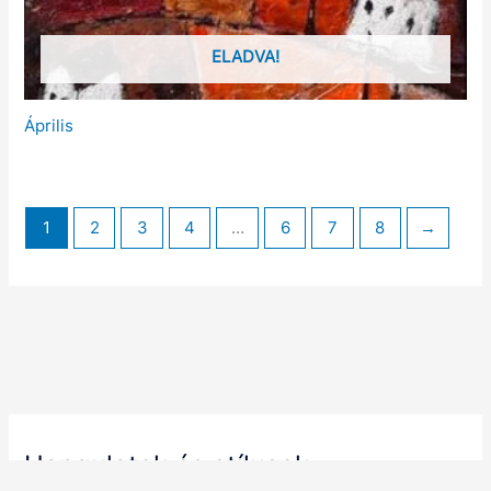
ELADVA!
Április
1
2
3
4
…
6
7
8
→
Hangulatok és stílusok