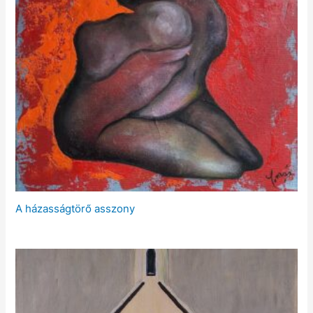
A házasságtörő asszony