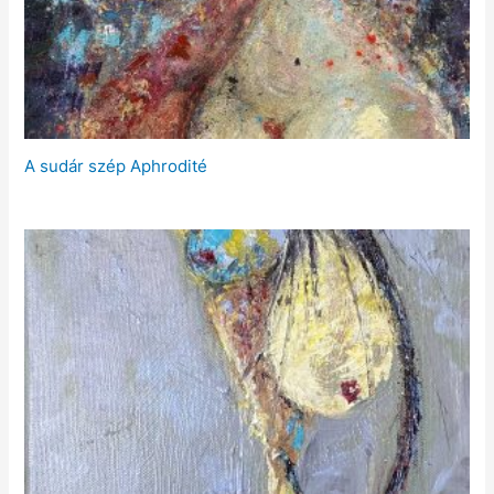
A sudár szép Aphrodité