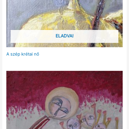
ELADVA!
A szép krétai nő