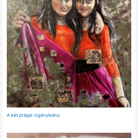
A két prágai cigányleány