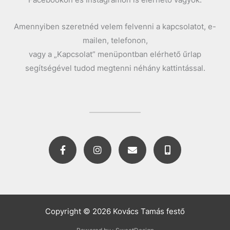
Amennyiben szeretnéd velem felvenni a kapcsolatot, e-
mailen, telefonon,
vagy a „Kapcsolat” menüpontban elérhető űrlap
segítségével tudod megtenni néhány kattintással.
F
I
E
M
a
n
n
o
c
s
v
b
e
t
e
i
b
a
l
l
o
g
o
e
o
r
p
-
k
a
e
a
Copyright © 2026 Kovács Tamás festő
-
m
l
f
t