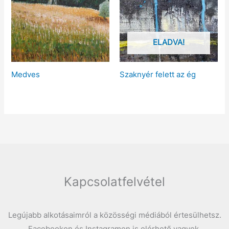
ELADVA!
Medves
Szaknyér felett az ég
Kapcsolatfelvétel
Legújabb alkotásaimról a közösségi médiából értesülhetsz.
Facebookon és Instagramon is elérhető vagyok.