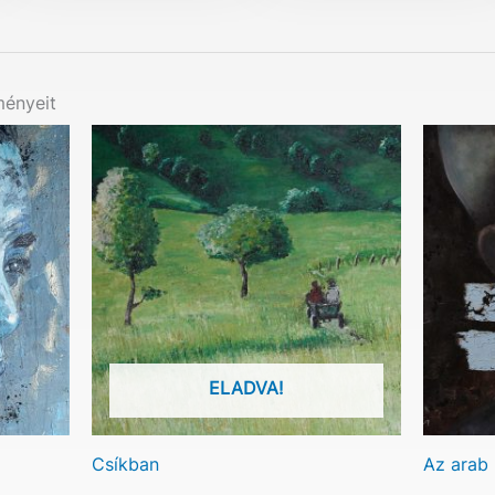
ményeit
ELADVA!
Csíkban
Az arab