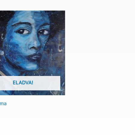
ELADVA!
lma