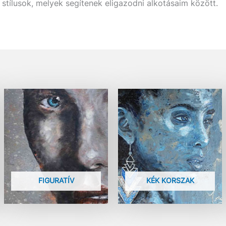
stílusok, melyek segítenek eligazodni alkotásaim között.
FIGURATÍV
KÉK KORSZAK