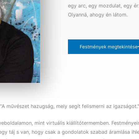
egy arc, egy mozdulat, egy érz
Olyanná, ahogy én látom.
Festmények megtekintése
"A művészet hazugság, mely segít felismerni az igazságot.
weboldalamon, mint virtuális kiállítótermemben. Festménye
egy táj s van, hogy csak a gondolatok szabad áramlása ihle