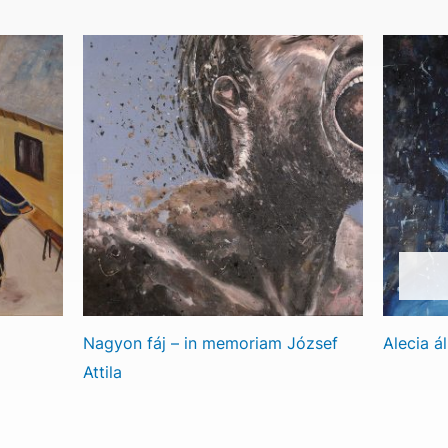
Nagyon fáj – in memoriam József
Alecia á
Attila