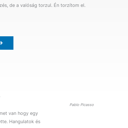
és, de a valóság torzul. Én torzítom el.
"
Pablo Picasso
imet van hogy egy
tte. Hangulatok és