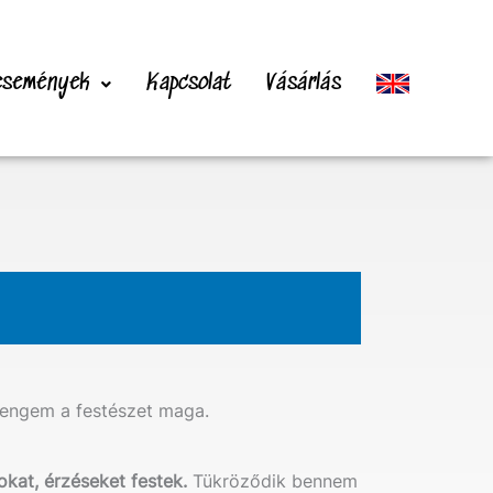
 események
Kapcsolat
Vásárlás
 engem a festészet maga.
okat, érzéseket festek.
Tükröződik bennem