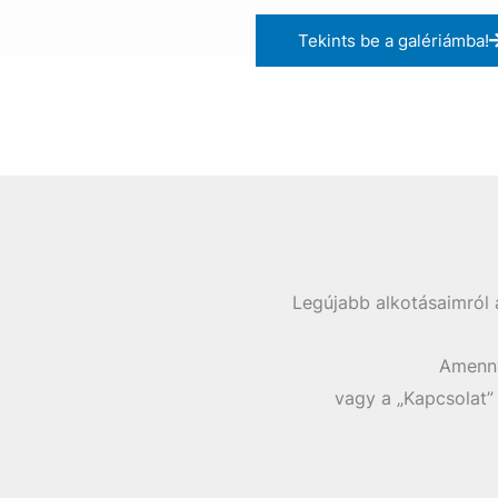
Tekints be a galériámba!
Legújabb alkotásaimról 
Amenny
vagy a „Kapcsolat”