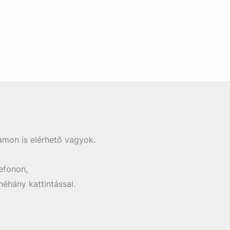
amon is elérhető vagyok.
efonon,
éhány kattintással.