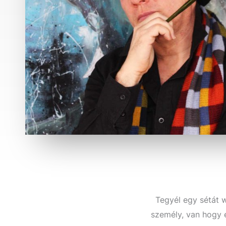
Tegyél egy sétát 
személy, van hogy 