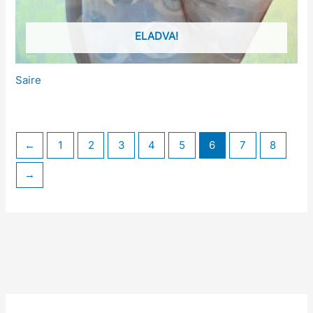
ELADVA!
Saire
←
1
2
3
4
5
6
7
8
→