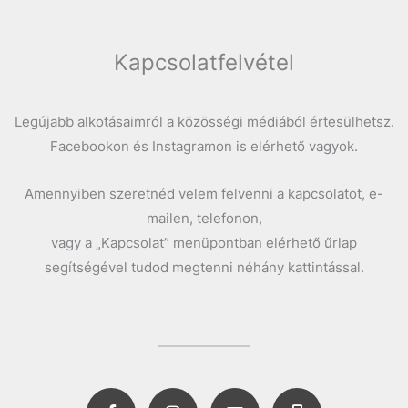
Kapcsolatfelvétel
Legújabb alkotásaimról a közösségi médiából értesülhetsz.
Facebookon és Instagramon is elérhető vagyok.
Amennyiben szeretnéd velem felvenni a kapcsolatot, e-
mailen, telefonon,
vagy a „Kapcsolat” menüpontban elérhető űrlap
segítségével tudod megtenni néhány kattintással.
F
I
E
M