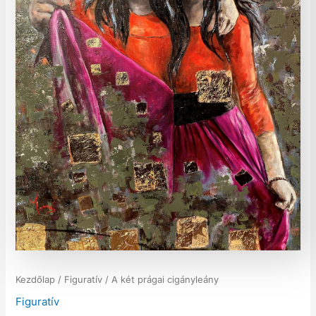
Kezdőlap
/
Figuratív
/ A két prágai cigányleány
Figuratív