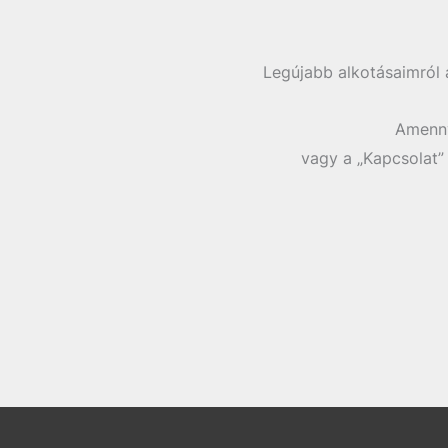
Legújabb alkotásaimról 
Amenny
vagy a „Kapcsolat”