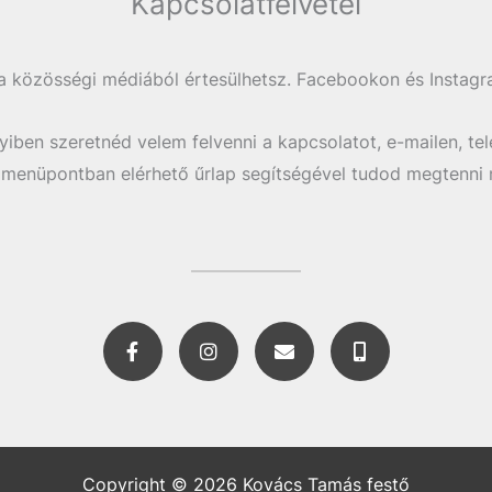
Kapcsolatfelvétel
a közösségi médiából értesülhetsz. Facebookon és Instagr
iben szeretnéd velem felvenni a kapcsolatot, e-mailen, tel
 menüpontban elérhető űrlap segítségével tudod megtenni n
F
I
E
M
a
n
n
o
c
s
v
b
e
t
e
i
b
a
l
l
o
g
o
e
o
r
p
-
k
a
e
a
Copyright © 2026 Kovács Tamás festő
-
m
l