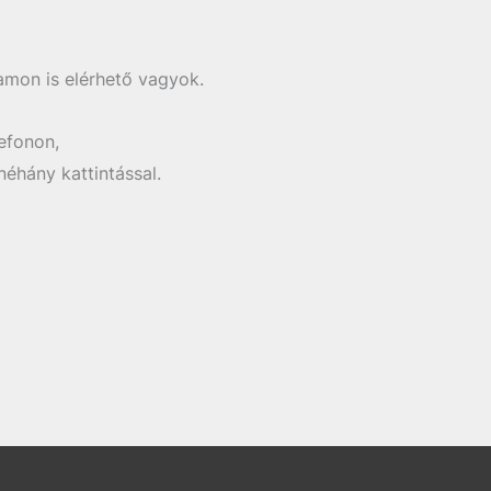
amon is elérhető vagyok.
efonon,
éhány kattintással.