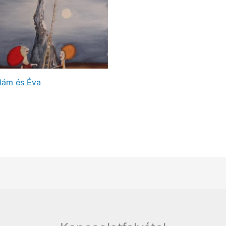
dám és Éva