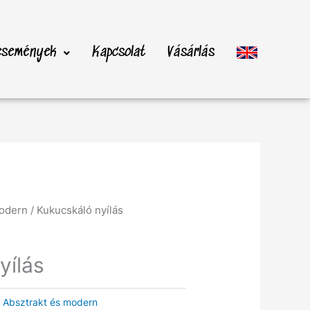
 események
Kapcsolat
Vásárlás
modern
/ Kukucskáló nyílás
yílás
:
Absztrakt és modern