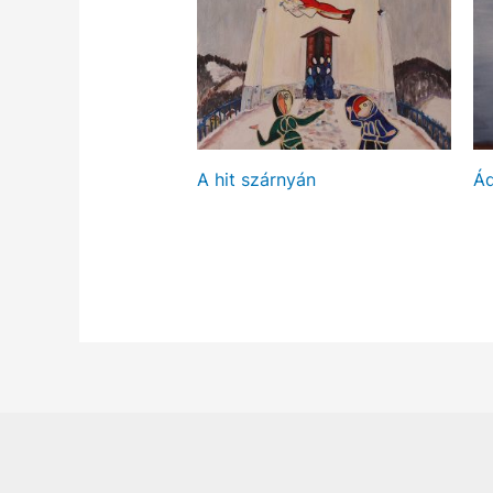
A hit szárnyán
Á