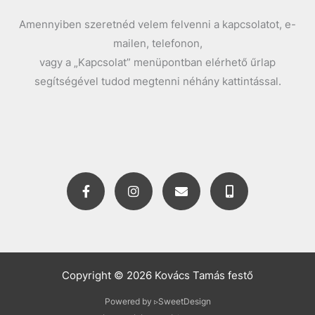
Amennyiben szeretnéd velem felvenni a kapcsolatot, e-
mailen, telefonon,
vagy a „Kapcsolat” menüpontban elérhető űrlap
segítségével tudod megtenni néhány kattintással.
F
I
E
M
a
n
n
o
c
s
v
b
e
t
e
i
b
a
l
l
o
g
o
e
o
r
p
-
k
a
e
a
Copyright © 2026 Kovács Tamás festő
-
m
l
f
t
Powered by ▹SweetDesign