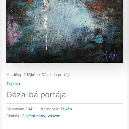
Kezdőlap
/
Tájkép
/ Géza-bá portája
Tájkép
Géza-bá portája
Cikkszám:
094-1
Kategória:
Tájkép
Címkék:
Olajfestmény
,
Vászon