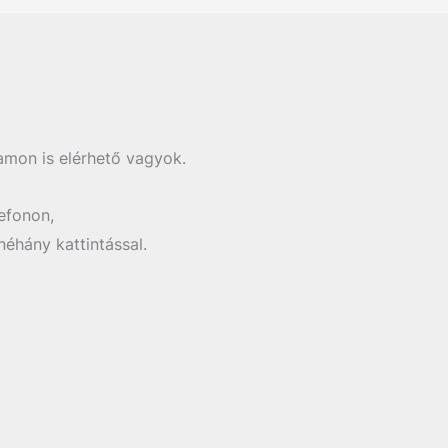
amon is elérhető vagyok.
efonon,
éhány kattintással.