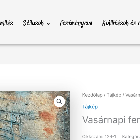
vallás
Stílusok
Festményeim
Kiállítások és
Kezdőlap
/
Tájkép
/ Vasár
Tájkép
Vasárnapi fe
Cikkszám:
126-1
Kategór