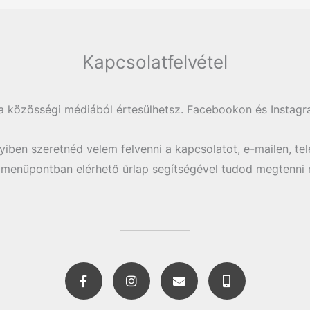
Kapcsolatfelvétel
a közösségi médiából értesülhetsz. Facebookon és Instagr
iben szeretnéd velem felvenni a kapcsolatot, e-mailen, tel
 menüpontban elérhető űrlap segítségével tudod megtenni n
F
I
E
M
a
n
n
o
c
s
v
b
e
t
e
i