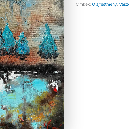
Címkék:
Olajfestmény
,
Vász