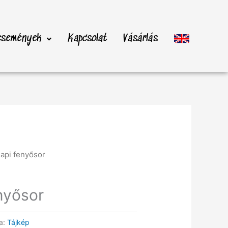
 események
Kapcsolat
Vásárlás
napi fenyősor
nyősor
ia:
Tájkép