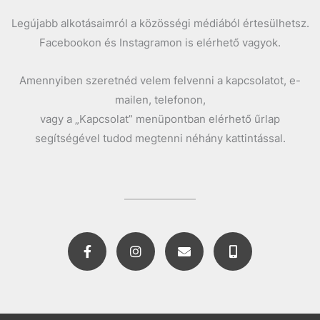
Legújabb alkotásaimról a közösségi médiából értesülhetsz.
Facebookon és Instagramon is elérhető vagyok.
Amennyiben szeretnéd velem felvenni a kapcsolatot, e-
mailen, telefonon,
vagy a „Kapcsolat” menüpontban elérhető űrlap
segítségével tudod megtenni néhány kattintással.
F
I
E
M
a
n
n
o
c
s
v
b
e
t
e
i
b
a
l
l
o
g
o
e
o
r
p
-