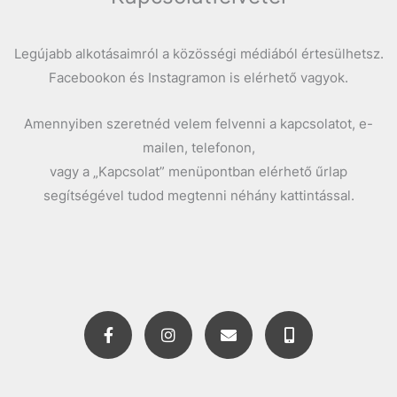
Legújabb alkotásaimról a közösségi médiából értesülhetsz.
Facebookon és Instagramon is elérhető vagyok.
Amennyiben szeretnéd velem felvenni a kapcsolatot, e-
mailen, telefonon,
vagy a „Kapcsolat” menüpontban elérhető űrlap
segítségével tudod megtenni néhány kattintással.
F
I
E
M
a
n
n
o
c
s
v
b
e
t
e
i
b
a
l
l